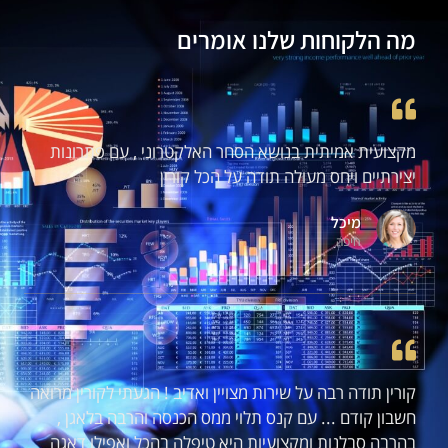
מה הלקוחות שלנו אומרים
מקצועית אמיתית בנושא הסחר האלקטרוני , עם פתרונות
יצירתיים ויחס מעולה תודה על הכל קורין
מיכל
חיפה
קורין תודה רבה על שירות מצויין ואדיב ! הגעתי לקורין מרואה
חשבון קודם ... עם קנס תלוי ממס הכנסה והרבה בלאגן ,
בהרבה סבלנות ומקצועיות היא טיפלה בהכל ואפילו דאגה